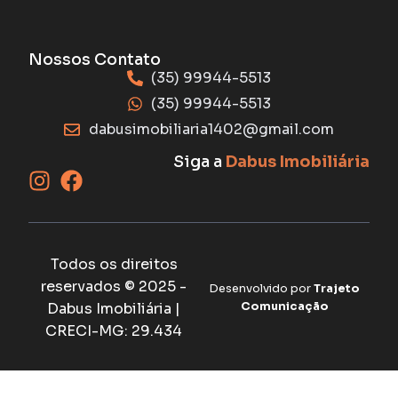
Nossos Contato
(35) 99944-5513
(35) 99944-5513
dabusimobiliaria1402@gmail.com
Siga a
Dabus Imobiliária
Todos os direitos
reservados © 2025 -
Desenvolvido por
Trajeto
Dabus Imobiliária |
Comunicação
CRECI-MG: 29.434
abet
ultrabet güncel giriş
ultrabet giriş
ultrabet
ultrabet günc