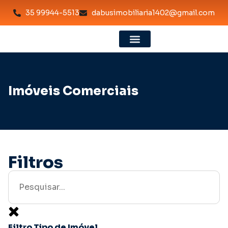
35 99944-5513
dabusimobiliaria1402@gmail.com
Imóveis Comerciais
Filtros
Filtro Tipo de Imóvel