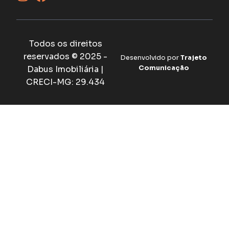
Todos os direitos
reservados © 2025 -
Desenvolvido por
Trajeto
Dabus Imobiliária |
Comunicação
CRECI-MG: 29.434
rzbet
starzbet güncel giriş
starzbet giriş
starzbet
starzbet 