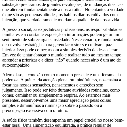
satisfação precisamos de grandes revoluções, de mudanças drásticas
que alterem fundamentalmente a nossa rotina. No entanto, a verdade
é que são as pequenas atitudes, os hábitos diários cultivados com
intenção, que verdadeiramente moldam a qualidade da nossa vida.
A pressão social, as expectativas profissionais, as responsabilidades
familiares e a constante exposição a informações podem gerar um
sentimento de sobrecarga e ansiedade. Neste cenário, é fundamental
desenvolver estratégias para gerenciar o stress e cultivar a paz
interior. Isso pode começar com a simples decisão de desacelerar.
Em vez de tentar abraçar o mundo e realizar tudo ao mesmo tempo,
aprender a priorizar e a dizer “não” quando necessário é um ato de
autocompaixão.
Além disso, a conexão com o momento presente é uma ferramenta
poderosa. A prática da atenção plena, ou mindfulness, nos ensina a
focar nas nossas sensações, pensamentos e emoções sem
julgamento. Isso pode ser feito durante atividades rotineiras, como
comer, caminhar ou simplesmente respirar. Ao estarmos mais
presentes, desenvolvemos uma maior apreciação pelas coisas
simples e diminuímos a ruminação sobre o passado ou a
preocupação excessiva com o futuro.
A saúde física também desempenha um papel crucial no nosso bem-
estar geral. Uma alimentação equilibrada, a prática regular de